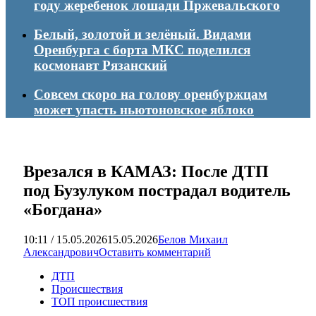
году жеребенок лошади Пржевальского
Белый, золотой и зелёный. Видами
Оренбурга с борта МКС поделился
космонавт Рязанский
Совсем скоро на голову оренбуржцам
может упасть ньютоновское яблоко
Врезался в КАМАЗ: После ДТП
под Бузулуком пострадал водитель
«Богдана»
10:11 / 15.05.2026
15.05.2026
Белов Михаил
Александрович
Оставить комментарий
ДТП
Происшествия
ТОП происшествия