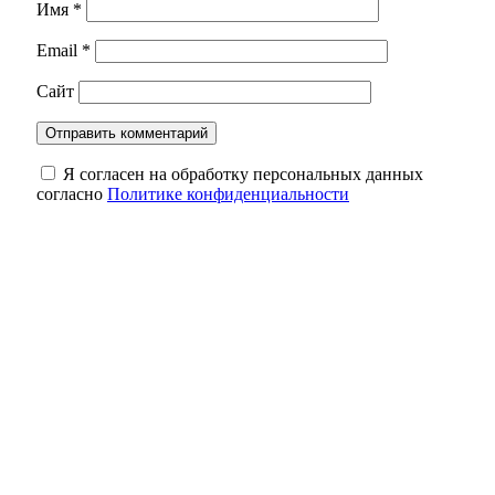
Имя
*
Email
*
Сайт
Я согласен на обработку персональных данных
согласно
Политике конфиденциальности
Движение — жизнь: топ‑активностей для
здоровья сердца
На 7 лет раньше: в Медногорске сократили