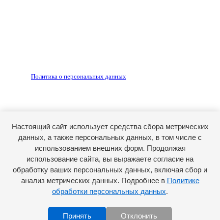
Редакция не несет ответственности за достоверность
рекламных объявлений, размещенных на сайте ria56.ru, а
также за содержание веб-сайтов, на которые даны
гиперссылки.
Запрещено для детей 18+
РЕДАКЦИЯ
РЕКЛАМА
Политика о персональных данных
RIA56.RU - сетевое издание.
Зарегистрировано Федеральной службой по надзору в
сфере связи, информационных технологий и массовых
коммуникаций (Роскомнадзор). Регистрационный номер:
Настоящий сайт использует средства сбора метрических
ЭЛ № ФС77-74682 от 24 декабря 2018 г.
данных, а также персональных данных, в том числе с
Учредитель - АО «РИА «Оренбуржье».
использованием внешних форм. Продолжая
Главный редактор - Марина Николаевна Шарт
использование сайта, вы выражаете согласие на
обработку ваших персональных данных, включая сбор и
E-mail: ria-56@yandex.ru, телефон: +79096123281.
Реклама: ria56-reklama@ya.ru.
анализ метрических данных. Подробнее в
Политике
обработки персональных данных
.
Принять
Отклонить