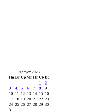
Воины‑оренбуржцы спасают мирных
жителей Константиновки
Крупный пожар в Бугуруслане: огнеборцы
ликвидировали возгорание на улице
Тенистой
Новая учебная программа: что изменится
в школах Оренбуржья с 1 сентября
Август 2026
Пн
Вт
Ср
Чт
Пт
Сб
Вс
1
2
3
4
5
6
7
8
9
10
11
12
13
14
15
16
17
18
19
20
21
22
23
24
25
26
27
28
29
30
31