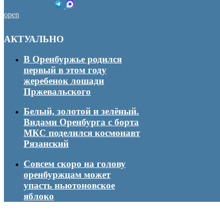
open
АКТУАЛЬНО
В Оренбуржье родился
первый в этом году
жеребенок лошади
Пржевальского
Белый, золотой и зелёный.
Видами Оренбурга с борта
МКС поделился космонавт
Рязанский
Совсем скоро на голову
оренбуржцам может
упасть ньютоновское
яблоко