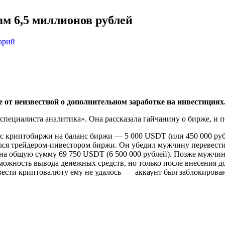
м 6,5 миллионов рублей
арий
 от неизвестной о дополнительном заработке на инвестициях
специалиста аналитика». Она рассказала гайчанину о бирже, и п
 криптобиржи на баланс биржи — 5 000 USDT (или 450 000 рубл
лся трейдером-инвестором биржи. Он убедил мужчину перевести
) на общую сумму 69 750 USDT (6 500 000 рублей). Позже мужчи
можность вывода денежных средств, но только после внесения до
ести криптовалюту ему не удалось — аккаунт был заблокирован.