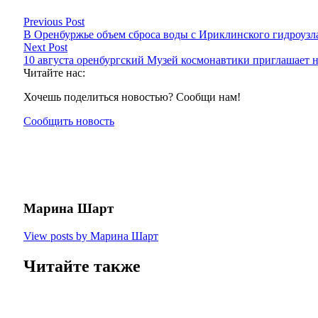
Previous Post
В Оренбуржье объем сброса воды с Ириклинского гидроузла
Next Post
10 августа оренбургский Музей космонавтики приглашает н
Читайте нас:
Хочешь поделиться новостью? Сообщи нам!
Сообщить новость
Марина Шарт
View posts by Марина Шарт
Читайте также