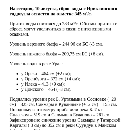
На сегодня, 10 августа, сброс воды с Ириклинского
гидроузла остается на отметке 345 м³/с.
Приток воды снизился до 283 м³/с. Объемы притока и
сброса могут увеличиться в связи с интенсивными
осадками.
Уровень верхнего бьефа – 244,96 см БС (-3 см).
Уровень нижнего бьефа – 209,75 см БС (+6 см).
Уровень воды в реке Урал:
у Орска – 464 см (+2 см);
у Оренбурга – 372 см (+4 см);
у Илека – 413 (+9 см);
у Донского – 464 (+8 см).
Поднялись уровни рек Б. Уртазымка в Сосновке (+20
см) – 325 см, Сакмары в Кувандыке (+12 см) – 155 см.
По одному сантиметру прибавили река Б. Ик в
Спасском – 519 см и Салмыш в Буланово – 261 см.
Зафиксировано снижение уровня Сакмары у Татарской
Каргалы (-3 см) до 352 см и реки Суундук в Майском