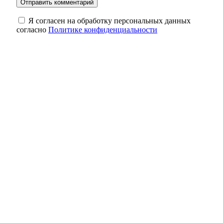
Я согласен на обработку персональных данных
согласно
Политике конфиденциальности
Наслаждаемся: в Оренбуржье в ночь на 7
августа ожидается до +16 градусов без
дождей
От уникальной операции к рутине: как в
Переволоцкой больнице лечат грыжу
Осталась неделя: Стала известна дата
открытия океанариума в Оренбурге