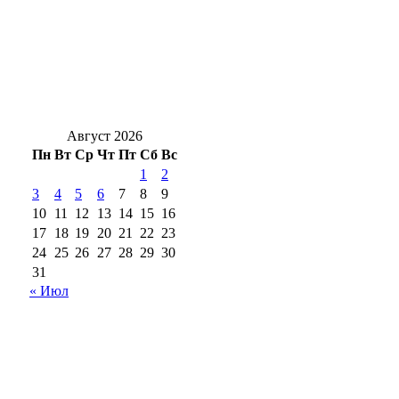
«Есть результат!»: партийцы занимаются
вопросами благоустройства
В Оренбурге юные вандалы уничтожили
цветы в сквере у Елизаветинских ворот
Август 2026
Пн
Вт
Ср
Чт
Пт
Сб
Вс
1
2
3
4
5
6
7
8
9
10
11
12
13
14
15
16
17
18
19
20
21
22
23
24
25
26
27
28
29
30
31
« Июл
18+