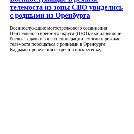
телемоста из зоны СВО увиделись
с родными из Оренбурга
Военнослужащие мотострелкового соединения
Центрального военного округа (ЦВО), выполняющие
боевые задачи в зоне спецоперации, смогли в режиме
телемоста пообщаться с родными в Оренбурге.
Кадрами проведения встречи в воскресенье,...
Один рубль за историю: как в Оренбурге
спасают старинные здания
Небольшая передышка: в Оренбуржье в
ночь на 8 августа ожидается до +18