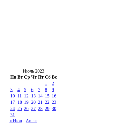
В Бузулуке сотрудник сотового оператора
незаконно регистрировал сим‑карты
Гроза и мощнецкая жара ждет
оренбуржцев в воскресенье
Ремонт моста через Урал в Оренбурге
выполнен на более 50 % работ
Июль 2023
Пн
Вт
Ср
Чт
Пт
Сб
Вс
1
2
3
4
5
6
7
8
9
10
11
12
13
14
15
16
17
18
19
20
21
22
23
24
25
26
27
28
29
30
31
« Июн
Авг »