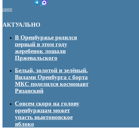
open
АКТУАЛЬНО
В Оренбуржье родился
первый в этом году
жеребенок лошади
Пржевальского
Белый, золотой и зелёный.
Видами Оренбурга с борта
МКС поделился космонавт
Рязанский
Совсем скоро на голову
оренбуржцам может
упасть ньютоновское
яблоко