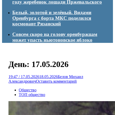
году жеребенок лошади Пржевальского
Белый, золотой и зелёный. Видами
Оренбурга с борта МКС поделился
космонавт Рязанский
Совсем скоро на голову оренбуржцам
может упасть ньютоновское яблоко
День:
17.05.2026
19:47 / 17.05.2026
18.05.2026
Белов Михаил
Александрович
Оставить комментарий
Общество
ТОП общество