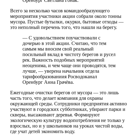
Оренбург Светлана Гонак.
Всего за несколько часов командообразующего
мероприятия участники акции собрали около тонны
мусора. Пустые бутылки, окурки, бытовые отходы —
это неполный перечень того, что нашли на берегу.
— С удовольствием поучаствовали с
дочерью в этой акции. Считаю, что тем
самым мы вносим свой реальный
посильный вклад в чистоту берегов и русел
рек. Важность подобных мероприятий
неоценима, и чем чаще они проводятся, тем
лучше, — уверена начальник отдела
тарифообразованиия Росводоканал
Оренбург Анна Грачёва.
Ежегодные очистки берегов от мусора — это лишь
часть того, что делает компания для охраны
окружающей среды. Сотрудники предприятия активно
участвуют в городских субботниках, убирают парки и
скверы, высаживают деревья. Формируют
экологическую культуру водопотребления не только у
взрослых, но и у школьников на уроках чистой воды,
где учат детей экономить воду.