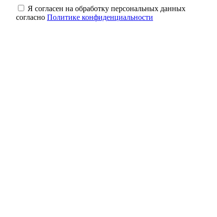
Я согласен на обработку персональных данных
согласно
Политике конфиденциальности
Движение — жизнь: топ‑активностей для
здоровья сердца
На 7 лет раньше: в Медногорске сократили
срок расселения аварийного дома
Для чего на даче сеют горчицу: польза
сидерата для оренбургских огородов