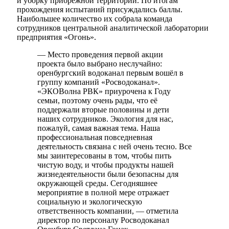
и уборку прибрежной территории. По итогам
прохождения испытаний присуждались баллы.
Наибольшее количество их собрала команда
сотрудников центральной аналитической лаборатории
предприятия «Огонь».
— Место проведения первой акции
проекта было выбрано неслучайно:
оренбургский водоканал первым вошёл в
группу компаний «Росводоканал».
«ЭКОВолна РВК» приурочена к Году
семьи, поэтому очень рады, что её
поддержали вторые половины и дети
наших сотрудников. Экология для нас,
пожалуй, самая важная тема. Наша
профессиональная повседневная
деятельность связана с ней очень тесно. Все
мы заинтересованы в том, чтобы пить
чистую воду, и чтобы продукты нашей
жизнедеятельности были безопасны для
окружающей среды. Сегодняшнее
мероприятие в полной мере отражает
социальную и экологическую
ответственность компании, — отметила
директор по персоналу Росводоканал