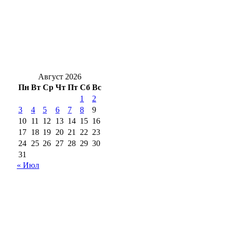
ликвидировали возгорание на улице
Тенистой
Новая учебная программа: что изменится
в школах Оренбуржья с 1 сентября
Август 2026
Пн
Вт
Ср
Чт
Пт
Сб
Вс
1
2
3
4
5
6
7
8
9
10
11
12
13
14
15
16
17
18
19
20
21
22
23
24
25
26
27
28
29
30
31
« Июл
18+