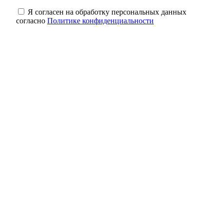
Я согласен на обработку персональных данных
согласно
Политике конфиденциальности
На 7 лет раньше: в Медногорске сократили
срок расселения аварийного дома
Для чего на даче сеют горчицу: польза
сидерата для оренбургских огородов
В Бузулуке сотрудник сотового оператора
незаконно регистрировал сим‑карты