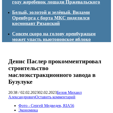
году жеребенок лошади Пржевальского
Белый, золотой и зелёный. Видами
Оренбурга с борта МКС поделился
космонавт Рязанский
Совсем скоро на голову оренбуржцам
может упасть ньютоновское яблоко
Денис Паслер прокомментировал
строительство
маслоэкстракционного завода в
Бузулуке
20:38 / 02.02.2023
02.02.2023
Белов Михаил
Александрович
Оставить комментарий
Фото - Сергей Медведев, RIA56
Экономика