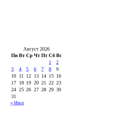
Новая учебная программа: что изменится
в школах Оренбуржья с 1 сентября
В Оренбуржье стартовали соревнования по
стрельбе на дальние дистанции
Август 2026
Пн
Вт
Ср
Чт
Пт
Сб
Вс
1
2
3
4
5
6
7
8
9
10
11
12
13
14
15
16
17
18
19
20
21
22
23
24
25
26
27
28
29
30
31
« Июл
18+