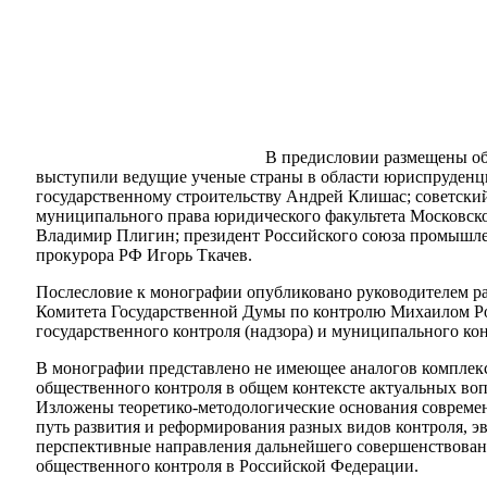
В предисловии размещены о
выступили ведущие ученые страны в области юриспруденци
государственному строительству Андрей Клишас; советски
муниципального права юридического факультета Московско
Владимир Плигин; президент Российского союза промышлен
прокурора РФ Игорь Ткачев.
Послесловие к монографии опубликовано руководителем ра
Комитета Государственной Думы по контролю Михаилом Ро
государственного контроля (надзора) и муниципального к
В монографии представлено не имеющее аналогов комплекс
общественного контроля в общем контексте актуальных во
Изложены теоретико-методологические основания современ
путь развития и реформирования разных видов контроля, э
перспективные направления дальнейшего совершенствовани
общественного контроля в Российской Федерации.