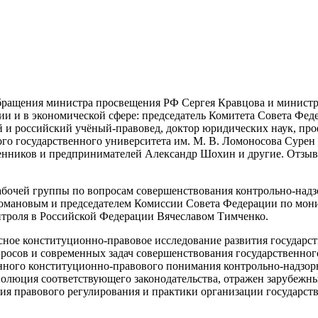
бращения министра просвещения РФ Сергея Кравцова и минист
и и в экономической сфере: председатель Комитета Совета Фед
й и российский учёный-правовед, доктор юридических наук, пр
го государственного университета им. М. В. Ломоносова Сурен
ников и предпринимателей Александр Шохин и другие. Отзыв н
бочей группы по вопросам совершенствования контрольно-надзо
мановым и председателем Комиссии Совета Федерации по монит
онтроля в Российской Федерации Вячеславом Тимченко.
ное конституционно-правовое исследование развития государств
просов и современных задач совершенствования государственно
ного конституционно-правового понимания контрольно-надзорн
волюция соответствующего законодательства, отражен зарубежн
я правового регулирования и практики организации государстве