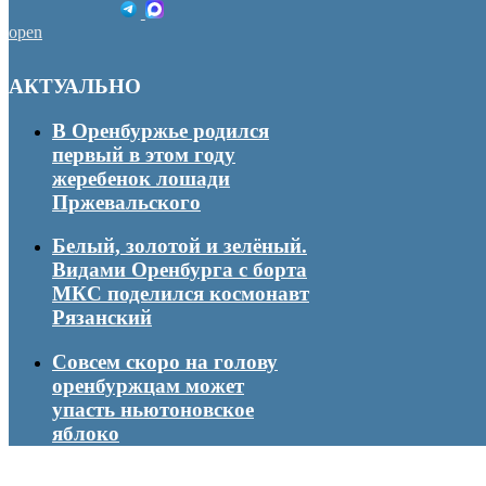
open
АКТУАЛЬНО
В Оренбуржье родился
первый в этом году
жеребенок лошади
Пржевальского
Белый, золотой и зелёный.
Видами Оренбурга с борта
МКС поделился космонавт
Рязанский
Совсем скоро на голову
оренбуржцам может
упасть ньютоновское
яблоко