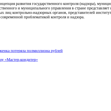
цепция развития государственного контроля (надзора), муници
ственного и муниципального управления в стране представляет и
ных лиц контрольно-надзорных органов, представителей инстит
я современной проблематикой контроля и надзора.
женка потеряла полмиллиона рублей
оу «Мастер-кондитер»