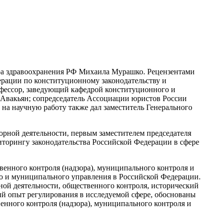
ра здравоохранения РФ Михаила Мурашко. Рецензентами
ерации по конституционному законодательству и
офессор, заведующий кафедрой конституционного и
 Авакьян; сопредседатель Ассоциации юристов России
а научную работу также дал заместитель Генерального
рной деятельности, первым заместителем председателя
орингу законодательства Российской Федерации в сфере
енного контроля (надзора), муниципального контроля и
го и муниципального управления в Российской Федерации.
ой деятельности, общественного контроля, исторический
ый опыт регулирования в исследуемой сфере, обоснованы
нного контроля (надзора), муниципального контроля и