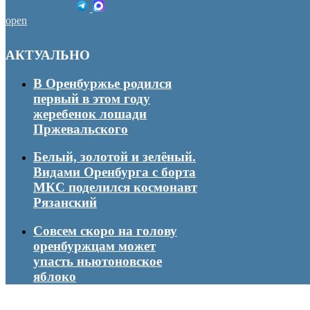
open
АКТУАЛЬНО
В Оренбуржье родился
первый в этом году
жеребенок лошади
Пржевальского
Белый, золотой и зелёный.
Видами Оренбурга с борта
МКС поделился космонавт
Рязанский
Совсем скоро на голову
оренбуржцам может
упасть ньютоновское
яблоко