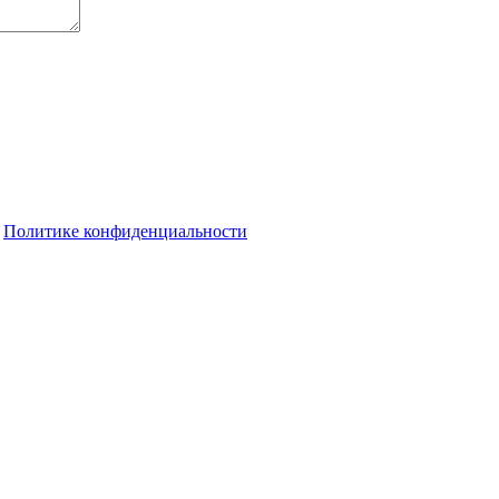
о
Политике конфиденциальности
т уйти на бесконечный скроллинг
лукском районе откроют в ноябре