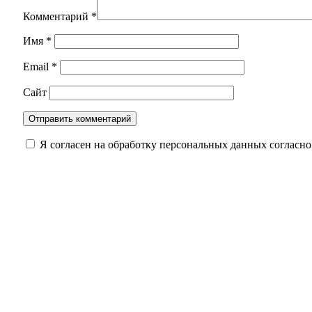
Комментарий
*
Имя
*
Email
*
Сайт
Я согласен на обработку персональных данных согласн
Оренбуржцам напомнили, сколько жизни може
Обновленный мост через реку Боровку в Бузу