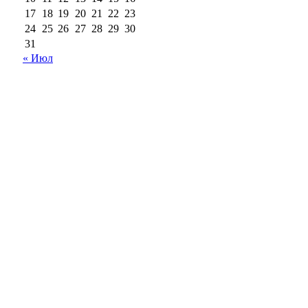
17
18
19
20
21
22
23
24
25
26
27
28
29
30
31
« Июл
18+
Все права на материалы, опубликованные на сайте
ria56.ru, охраняются в соответствии с
законодательством РФ.