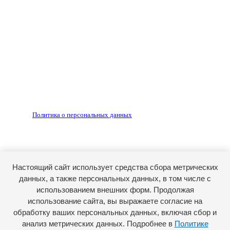
Любое использование материалов допускается только
по согласованию с редакцией, гиперссылка на источник
обязательна.
Редакция не несет ответственности за достоверность
рекламных объявлений, размещенных на сайте ria56.ru, а
также за содержание веб-сайтов, на которые даны
гиперссылки.
Запрещено для детей 18+
РЕДАКЦИЯ
РЕКЛАМА
Политика о персональных данных
RIA56.RU - сетевое издание.
Зарегистрировано Федеральной службой по надзору в
сфере связи, информационных технологий и массовых
коммуникаций (Роскомнадзор). Регистрационный номер:
Настоящий сайт использует средства сбора метрических
ЭЛ № ФС77-74682 от 24 декабря 2018 г.
данных, а также персональных данных, в том числе с
Учредитель - АО «РИА «Оренбуржье».
использованием внешних форм. Продолжая
Главный редактор - Марина Николаевна Шарт
использование сайта, вы выражаете согласие на
обработку ваших персональных данных, включая сбор и
E-mail: ria-56@yandex.ru, телефон: +79096123281.
Реклама: ria56-reklama@ya.ru.
анализ метрических данных. Подробнее в
Политике