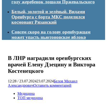
году жеребенок лошади Пржевальского
Белый, золотой и зелёный. Видами
Оренбурга с борта МКС поделился
космонавт Рязанский
Совсем скоро на голову оренбуржцам
может упасть ньютоновское яблоко
В ЛНР наградили оренбургских
врачей Елену Дзецину и Виктора
Костенецкого
12:28 / 23.07.2024
23.07.2024
Белов Михаил
Александрович
Оставить комментарий
Медицина
ТОП медицина