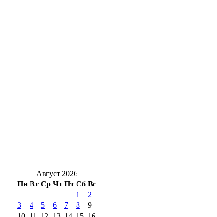
На 7 лет раньше: в Медногорске сократили
срок расселения аварийного дома
Для чего на даче сеют горчицу: польза
сидерата для оренбургских огородов
В Бузулуке сотрудник сотового оператора
незаконно регистрировал сим‑карты
Гроза и мощнецкая жара ждет
оренбуржцев в воскресенье
Август 2026
Пн
Вт
Ср
Чт
Пт
Сб
Вс
1
2
3
4
5
6
7
8
9
10
11
12
13
14
15
16