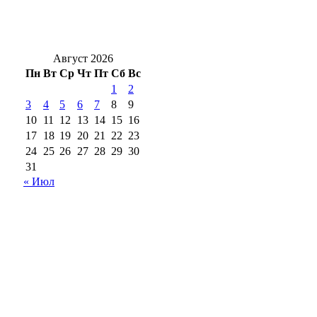
«Вода ошибок не прощает»: в Оренбуржье
продолжаются рейды по безопасности на
водоёмах
Август 2026
Пн
Вт
Ср
Чт
Пт
Сб
Вс
1
2
3
4
5
6
7
8
9
10
11
12
13
14
15
16
17
18
19
20
21
22
23
24
25
26
27
28
29
30
31
« Июл
18+