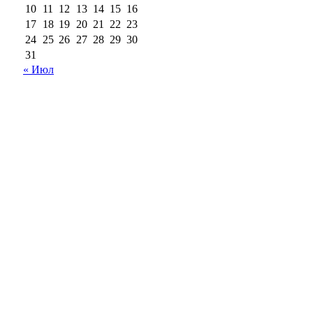
10
11
12
13
14
15
16
17
18
19
20
21
22
23
24
25
26
27
28
29
30
31
« Июл
18+
Все права на материалы, опубликованные на сайте
ria56.ru, охраняются в соответствии с