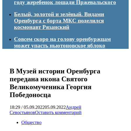
году жеребенок лошади Пржевальского
Белый, золотой и зелёный. Видами
Оренбурга с борта МКС поделился
космонавт Рязанский
Совсем скоро на голову оренбуржцам
может упасть ньютоновское яблоко
В Музей истории Оренбурга
передана икона Святого
Великомученика Георгия
Победоносца
18:29 / 05.09.2022
05.09.2022
Андрей
Севостьянов
Оставить комментарий
Общество