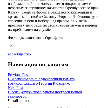
изображенный на иконе, является покровителем и
небесным заступником казачества Оренбургского края.
Казаки, уходя на фронт, прежде всего приходили в
храмы с молитвой к Святому Георгию Победоносцу о
спасении в бою и победе над врагом, а их жены
просили у него защиты своих героев-мужей в период
их пребывания на службе.
Фото: администрация Оренбурга
12+
вера
общество
Навигация по записям
Previous Post
В Илекском районе увековечили память
военнослужащего Георгия Кузьменко
Next Post
В селе Бузулукского района построен новый
газопровод
Читайте нас: