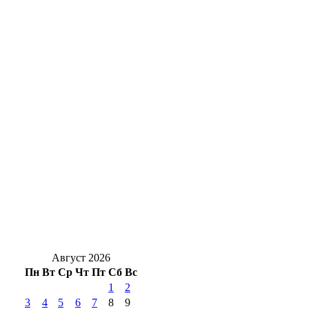
Солнцев открыл хоккейный турнир на
Кубок губернатора Оренбуржья
Стали известны подробности ДТП у
Весеннего, есть пострадавший
Уральская Сталь подарила 250 школьных
наборов первоклассникам – детям своих
сотрудников
Жуть под Оренбургом: в Переволоцком
районе в ДТП с двумя грузовиками
погибли двое
Август 2026
Пн
Вт
Ср
Чт
Пт
Сб
Вс
1
2
3
4
5
6
7
8
9