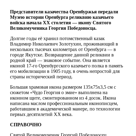
Представители казачества Оренбуржья передали
Музею истории Оренбурга реликвию казачьего
войска начала XX столетия — икону Святого
Великомученика Георгия Победоносца.
Долгие годы её хранил потомственный казак
Владимир Николаевич Золотухин, проживающий в
нескольких тысячах километрах от Оренбурга — в
городе Якутске. Возвращение данной реликвии в
родной край — знаковое событие. Она является
иконой 17-го Оренбургского казачьего полка в память
его мобилизации в 1905 году, в очень непростой для
страны исторический период.
Большая храмовая икона размером 135х75х3,5 см с
сюжетом «Чудо Георгия о змие» выполнена на
иконном щите, смонтированном из 4 досок. Икона
написана маслом профессиональным иконописцем,
работавшим в академической манере, по технологии
первых десятилетий XX века.
СПРАВОЧНО
Святой Великомученик Георгий Победоносец,