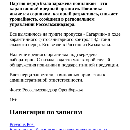
Партия перца была заражена повиликой – это
карантинный вредный организм. Повилика
является сорняком, который разрастаясь, снижает
урожайность, сообщили в региональном
управлении Россельхознадзора.
Все выяснилось на пункте пропуска «Сагарчин» в ходе
карантинного фитосанитарного контроля 4,5 тонн
сладкого перца. Его везли в Россию из Казахстана.
Наличие вредного организма подтверждена
лабораторно. С начала года это уже второй случай
обнаружения повилики в подкарантинной продукции.
Ввоз перца запретили, а виновных привлекли к
административной ответственности.
Фото: Россельхознадзор Оренбуржья
16+
Навигация по записям
Previous Post
Вахтовик из Кувандыка перевел мошенникам на