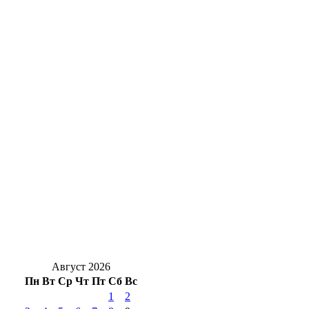
Движение — жизнь: топ‑активностей для
здоровья сердца
На 7 лет раньше: в Медногорске сократили
срок расселения аварийного дома
Для чего на даче сеют горчицу: польза
сидерата для оренбургских огородов
В Бузулуке сотрудник сотового оператора
незаконно регистрировал сим‑карты
Гроза и мощнецкая жара ждет
оренбуржцев в воскресенье
Август 2026
Пн
Вт
Ср
Чт
Пт
Сб
Вс
1
2