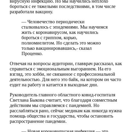
вирусную инфекцию. Но мы научились неплохо
бороться с ее тяжелыми последствиями, в том числе
разработали вакцину.
— Человечество периодически
сталкивалось с эпидемиями. Мы научимся
жить с коронавирусом, как научились
бороться с гриппом, корью,
полиомиелитом. Но сделать это можно
только вакцинировавшись,- сказал
Проценко.
Отвечая на вопросы аудитории, главврач рассказал, как
справиться с эмоциональным выгоранием. На его
взгляд, это хобби, не связанное с профессиональной
деятельностью. Для него это байк, на котором он часто
ездит на работу и катается в выходные дни.
Руководитель главного областного ковид-госпиталя
Светлана Быкова считает, что благодаря совместным
действиям мы справляемся с пандемией. Но
расслабляться рано, сейчас медикам как никогда нужна
помощь общества и государства, чтобы остановить
распространение пандемии.
— Новая коронавирусная инфекция — это