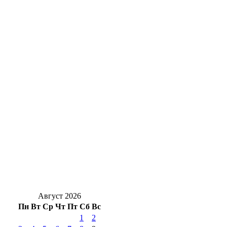
Движение — жизнь: топ‑активностей для
здоровья сердца
На 7 лет раньше: в Медногорске сократили
срок расселения аварийного дома
Для чего на даче сеют горчицу: польза
сидерата для оренбургских огородов
В Бузулуке сотрудник сотового оператора
незаконно регистрировал сим‑карты
Гроза и мощнецкая жара ждет
оренбуржцев в воскресенье
Август 2026
Пн
Вт
Ср
Чт
Пт
Сб
Вс
1
2