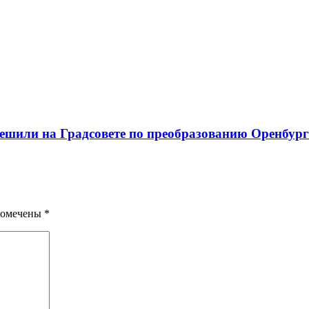
решили на Градсовете по преобразованию Оренбур
помечены
*