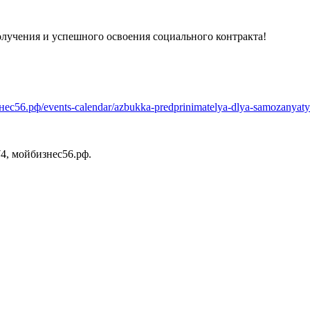
получения и успешного освоения социального контракта!
знес56.рф/events-calendar/azbukka-predprinimatelya-dlya-samozanyat
74, мойбизнес56.рф.