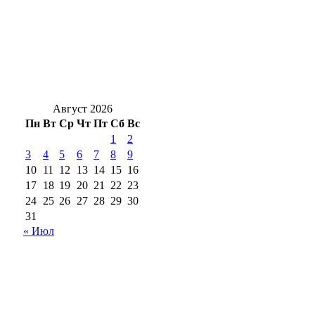
В Оренбургской области днем, 9 августа,
ожидается гроза и реальное пекло под +39°
Кролики под учётом: что нужно сделать
владельцам до 1 сентября
Август 2026
Пн
Вт
Ср
Чт
Пт
Сб
Вс
1
2
3
4
5
6
7
8
9
10
11
12
13
14
15
16
17
18
19
20
21
22
23
24
25
26
27
28
29
30
31
« Июл
18+