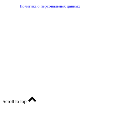
РЕДАКЦИЯ
РЕКЛАМА
Политика о персональных данных
RIA56.RU - сетевое издание.
Зарегистрировано Федеральной службой по надзору в
сфере связи, информационных технологий и массовых
коммуникаций (Роскомнадзор). Регистрационный номер:
ЭЛ № ФС77-74682 от 24 декабря 2018 г.
Учредитель - АО «РИА «Оренбуржье».
Главный редактор - Марина Николаевна Шарт
E-mail: ria-56@yandex.ru, телефон: +79096123281.
Реклама: ria56-reklama@ya.ru.
Scroll to top