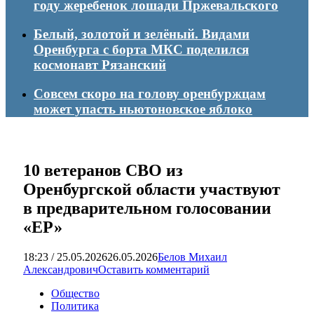
году жеребенок лошади Пржевальского
Белый, золотой и зелёный. Видами
Оренбурга с борта МКС поделился
космонавт Рязанский
Совсем скоро на голову оренбуржцам
может упасть ньютоновское яблоко
10 ветеранов СВО из
Оренбургской области участвуют
в предварительном голосовании
«ЕР»
18:23 / 25.05.2026
26.05.2026
Белов Михаил
Александрович
Оставить комментарий
Общество
Политика