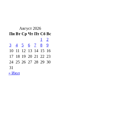
В Первомайском районе при растопке бани
девушка получила ожоги рук и предплечья
Август 2026
Пн
Вт
Ср
Чт
Пт
Сб
Вс
1
2
3
4
5
6
7
8
9
10
11
12
13
14
15
16
17
18
19
20
21
22
23
24
25
26
27
28
29
30
31
« Июл
18+