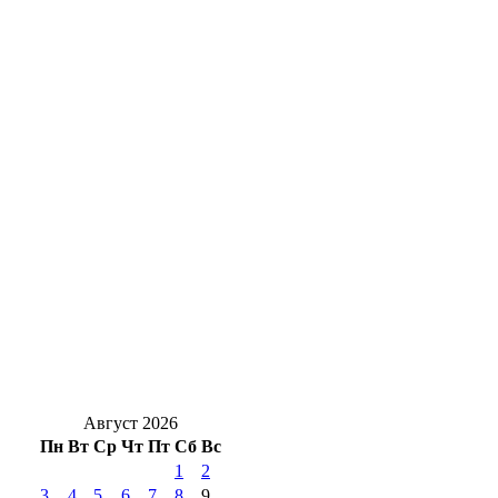
Новая учебная программа: что изменится
в школах Оренбуржья с 1 сентября
В Оренбуржье стартовали соревнования по
стрельбе на дальние дистанции
Губернатор поздравил пожарных
Оренбуржья с профессиональным
праздником
В Оренбуржье усиливают защиту лесов:
идут рейды, растут санкции за незаконную
рубку
Август 2026
Пн
Вт
Ср
Чт
Пт
Сб
Вс
1
2
3
4
5
6
7
8
9