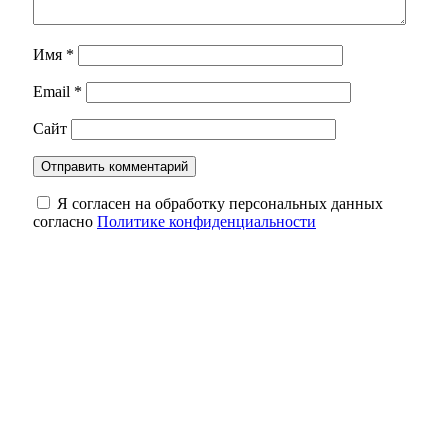
Имя
*
Email
*
Сайт
Я согласен на обработку персональных данных
согласно
Политике конфиденциальности
В Бузулуке сотрудник сотового оператора
незаконно регистрировал сим‑карты