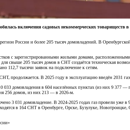
 добилась включения садовых некоммерческих товариществ в
гион России и более 205 тысяч домовладений. В Оренбургской 
астков с зарегистрированными жилыми домами, расположенным
а: для свыше 205 тысяч домов в СНТ создаётся техническая воз
но 112,7 тысячи заявок на подключение к сетям.
СНТ, продолжается. В 2025 году в эксплуатацию введён 2031 га
033 домовладения в 604 населённых пунктах (из них 9 377 — по
ия 256 домов, из них 213 — в 2026-м.
но 3 031 домовладение. В 2024-2025 годах газ провели уже в 
находятся в 164 СНТ в Оренбурге, Орске, Бузулуке, Новотроицк
ссии»