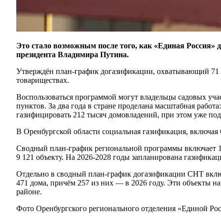
Это стало возможным после того, как «Единая Россия»
президента Владимира Путина.
Утверждён план-график догазификации, охватывающий 71 ре
товариществах.
Воспользоваться программой могут владельцы садовых уч
пунктов. За два года в стране проделана масштабная работ
газифицировать 212 тысяч домовладений, при этом уже пода
В Оренбургской области социальная газификация, включая 
Сводный план-график региональной программы включает 10 
9 121 объекту. На 2026-2028 годы запланирована газификац
Отдельно в сводный план-график догазификации СНТ включе
471 дома, причём 257 из них — в 2026 году. Эти объекты 
районе.
Фото Оренбургского регионального отделения «Единой Ро