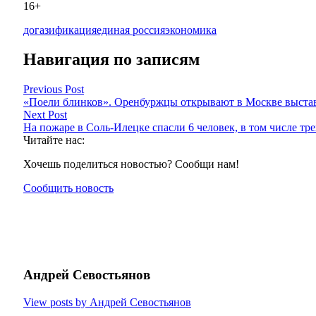
16+
догазификация
единая россия
экономика
Навигация по записям
Previous Post
«Поели блинков». Оренбуржцы открывают в Москве выста
Next Post
На пожаре в Соль-Илецке спасли 6 человек, в том числе тре
Читайте нас:
Хочешь поделиться новостью? Сообщи нам!
Сообщить новость
Андрей Севостьянов
View posts by Андрей Севостьянов