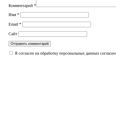
Комментарий
*
Имя
*
Email
*
Сайт
Я согласен на обработку персональных данных согласн
Раньше чем в прошлом году: оренбургские агр
Фёдоровы из Бугуруслана стали лучшей многод