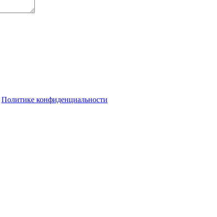
о
Политике конфиденциальности
арии преодолели рубеж в 2 млн тонн зерна
етной семьёй на всероссийском конкурсе